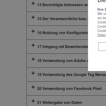
Die
14 Berechtigte Interessen an der Vera
Ihre 
Wir v
ein b
15 Der Verantwortliche bzw. Ihr Anspr
Cooki
Cooki
Cooki
16 Nutzung von Konfiguratoren für B
Daten
17 Umgang mit Bewerberdaten
18 Verwendung von Adobe Analytics
19 Verwendung des Google Tag Mana
20 Verwendung von Facebook Pixel
21 Weitergabe von Daten