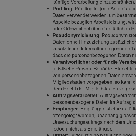
künftige Verarbeitung einzuschränken.
Profiling
: Profiling ist jede Art der 
Daten verwendet werden, um bestimmte 
Aspekte bezüglich Arbeitsleistung, wirt
oder Ortswechsel dieser natürlichen P
Pseudonymisierung
: Pseudonymisier
Daten ohne Hinzuziehung zusätzlicher 
zusätzlichen Informationen gesondert
dass die personenbezogenen Daten nich
Verantwortlicher oder für die Verarb
juristische Person, Behörde, Einrichtu
von personenbezogenen Daten entschei
Mitgliedstaaten vorgegeben, so kann 
dem Recht der Mitgliedstaaten vorges
Auftragsverarbeiter
: Auftragsverarbei
personenbezogene Daten im Auftrag des
Empfänger
: Empfänger ist eine natür
offengelegt werden, unabhängig davon,
Untersuchungsauftrags nach dem Union
jedoch nicht als Empfänger.
Dritter
: Dritter ist eine natürliche od