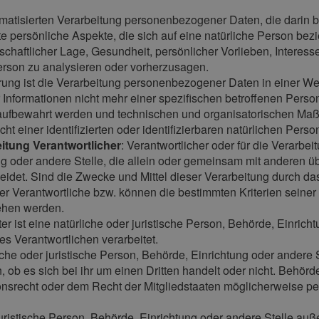
automatisierten Verarbeitung personenbezogener Daten, die dari
persönliche Aspekte, die sich auf eine natürliche Person bez
schaftlicher Lage, Gesundheit, persönlicher Vorlieben, Interesse
erson zu analysieren oder vorherzusagen.
ung ist die Verarbeitung personenbezogener Daten in einer W
Informationen nicht mehr einer spezifischen betroffenen Pers
 aufbewahrt werden und technischen und organisatorischen Maß
t einer identifizierten oder identifizierbaren natürlichen Per
eitung Verantwortlicher
: Verantwortlicher oder für die Verarbei
ng oder andere Stelle, die allein oder gemeinsam mit anderen ü
det. Sind die Zwecke und Mittel dieser Verarbeitung durch da
der Verantwortliche bzw. können die bestimmten Kriterien sein
ehen werden.
ter ist eine natürliche oder juristische Person, Behörde, Einrich
 Verantwortlichen verarbeitet.
liche oder juristische Person, Behörde, Einrichtung oder ander
 ob es sich bei ihr um einen Dritten handelt oder nicht. Behö
srecht oder dem Recht der Mitgliedstaaten möglicherweise pe
er juristische Person, Behörde, Einrichtung oder andere Stelle au