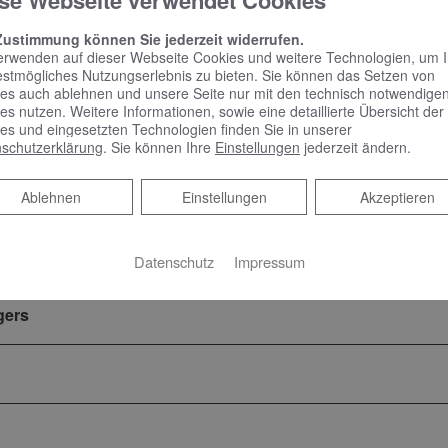
se Webseite verwendet Cookies
rbeitung, die von dem Verantwortlichen oder einem Dritten 
Zustimmung können Sie jederzeit widerrufen.
erwenden auf dieser Webseite Cookies und weitere Technologien, um 
estmögliches Nutzungserlebnis zu bieten. Sie können das Setzen von
echpartner
es auch ablehnen und unsere Seite nur mit den technisch notwendige
es nutzen. Weitere Informationen, sowie eine detaillierte Übersicht der
es und eingesetzten Technologien finden Sie in unserer
ad und Heizung
schutzerklärung
. Sie können Ihre
Einstellungen
jederzeit ändern.
Ablehnen
Ablehnen
Einstellungen
Akzeptieren
Datenschutz
Impressum
gers