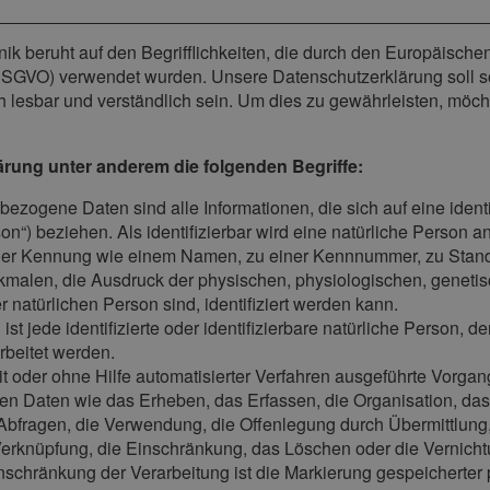
k beruht auf den Begrifflichkeiten, die durch den Europäische
GVO) verwendet wurden. Unsere Datenschutzerklärung soll sowoh
 lesbar und verständlich sein. Um dies zu gewährleisten, möch
ärung unter anderem die folgenden Begriffe:
ezogene Daten sind alle Informationen, die sich auf eine identifi
“) beziehen. Als identifizierbar wird eine natürliche Person an
ner Kennung wie einem Namen, zu einer Kennnummer, zu Stand
alen, die Ausdruck der physischen, physiologischen, genetisch
er natürlichen Person sind, identifiziert werden kann.
 ist jede identifizierte oder identifizierbare natürliche Perso
rbeitet werden.
 mit oder ohne Hilfe automatisierter Verfahren ausgeführte Vorg
Daten wie das Erheben, das Erfassen, die Organisation, das
Abfragen, die Verwendung, die Offenlegung durch Übermittlung,
 Verknüpfung, die Einschränkung, das Löschen oder die Vernicht
inschränkung der Verarbeitung ist die Markierung gespeicherter