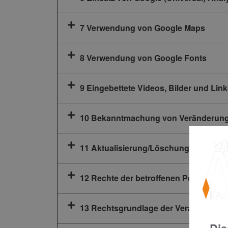
7 Verwendung von Google Maps
8 Verwendung von Google Fonts
9 Eingebettete Videos, Bilder und Link
10 Bekanntmachung von Veränderun
11 Aktualisierung/Löschung Ihrer per
12 Rechte der betroffenen Personen
13 Rechtsgrundlage der Verarbeitung