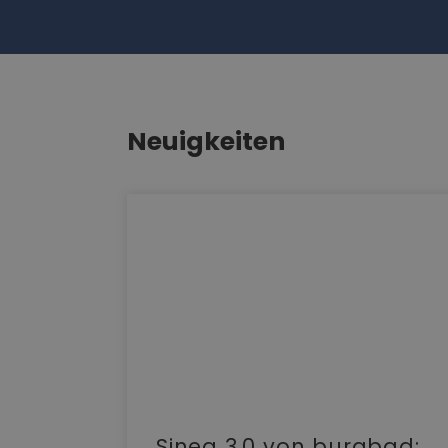
Neuigkeiten
e |
Sinea 3.0 von burgbad: