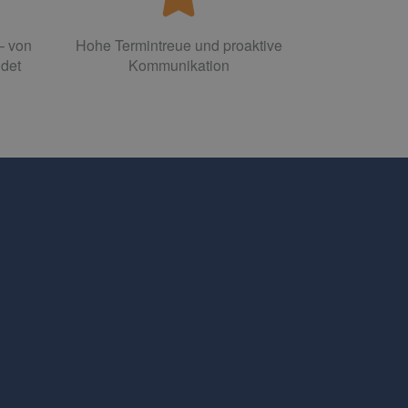
– von
Hohe Termintreue und proaktive
ldet
Kommunikation