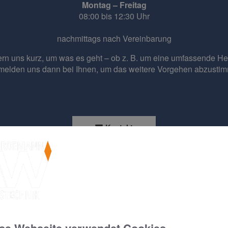
Montag – Freitag
08:00 bis 12:30 Uhr
nachmittags nach Vereinbarung
ern uns kurz, um was es geht – ob z. B. um eine umfassende
He
melden uns dann bei Ihnen, um das weitere Vorgehen abzusti
Kontakt