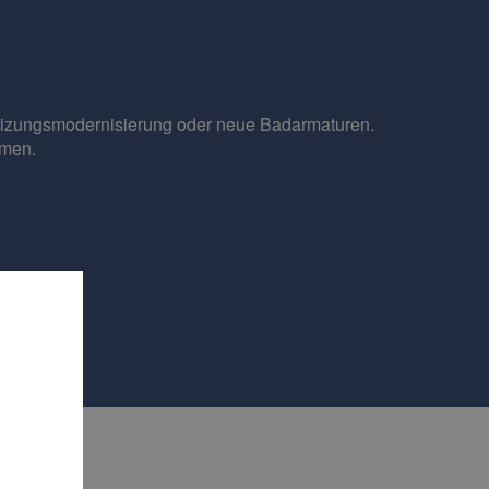
izungsmodernisierung
oder
neue Badarmaturen
.
mmen.